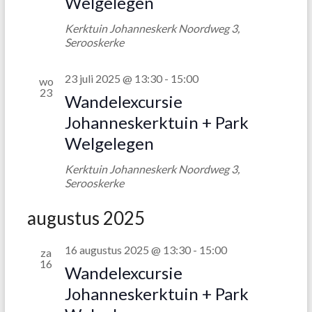
Welgelegen
o
g
e
Kerktuin Johanneskerk
Noordweg 3,
a
Serooskerke
k
v
e
e
23 juli 2025 @ 13:30
-
15:00
wo
23
n
n
Wandelexcursie
n
Johanneskerktuin + Park
e
Welgelegen
a
n
v
w
Kerktuin Johanneskerk
Noordweg 3,
Serooskerke
i
e
g
augustus 2025
e
a
r
16 augustus 2025 @ 13:30
-
15:00
t
za
g
16
Wandelexcursie
i
e
Johanneskerktuin + Park
e