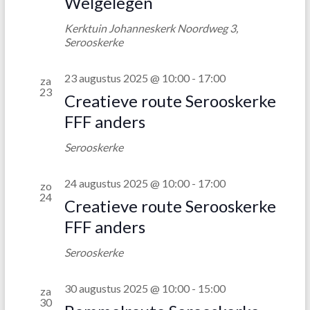
v
Welgelegen
e
Kerktuin Johanneskerk
Noordweg 3,
Serooskerke
n
n
23 augustus 2025 @ 10:00
-
17:00
za
a
23
Creatieve route Serooskerke
v
FFF anders
i
Serooskerke
g
24 augustus 2025 @ 10:00
-
17:00
a
zo
24
Creatieve route Serooskerke
t
FFF anders
i
Serooskerke
e
30 augustus 2025 @ 10:00
-
15:00
za
30