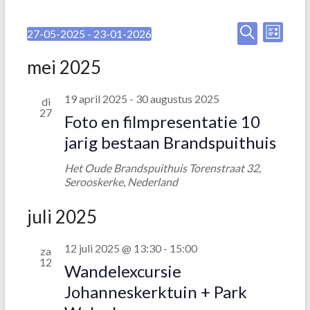
E
E
27-05-2025
 - 
23-01-2026
L
S
Z
v
v
i
e
o
mei 2025
j
e
l
e
e
s
e
k
t
n
19 april 2025
-
30 augustus 2025
n
di
c
e
27
t
e
n
Foto en filmpresentatie 10
e
e
jarig bestaan Brandspuithuis
m
e
m
r
e
Het Oude Brandspuithuis
Torenstraat 32,
e
e
Serooskerke, Nederland
n
e
n
n
t
juli 2025
d
t
a
w
e
t
12 juli 2025 @ 13:30
-
15:00
e
za
u
12
n
Wandelexcursie
m
e
.
Z
Johanneskerktuin + Park
r