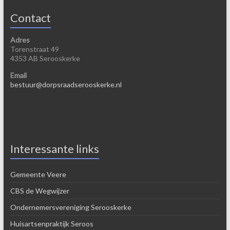
Contact
Adres
Torenstraat 49
4353 AB Serooskerke
Email
bestuur@dorpsraadserooskerke.nl
Interessante links
Gemeente Veere
CBS de Wegwijzer
Ondernemersvereniging Serooskerke
Huisartsenpraktijk Seroos