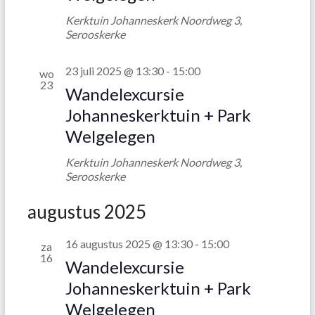
v
Kerktuin Johanneskerk
Noordweg 3,
e
Serooskerke
n
n
23 juli 2025 @ 13:30
-
15:00
wo
23
Wandelexcursie
a
Johanneskerktuin + Park
v
Welgelegen
i
Kerktuin Johanneskerk
Noordweg 3,
g
Serooskerke
a
augustus 2025
t
i
16 augustus 2025 @ 13:30
-
15:00
za
16
e
Wandelexcursie
Johanneskerktuin + Park
Welgelegen