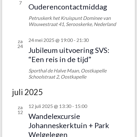
o
7
g
Ouderencontactmiddag
e
a
Petruskerk het Kruispunt
Dominee van
k
v
Wouwestraat 41, Serooskerke, Nederland
e
e
24 mei 2025 @ 19:00
-
21:30
za
n
n
24
Jubileum uitvoering SVS:
n
e
“Een reis in de tijd”
a
n
Sporthal de Halve Maan, Oostkapelle
v
w
Schoolstraat 2, Oostkapelle
i
e
juli 2025
g
e
a
r
12 juli 2025 @ 13:30
-
15:00
za
t
12
Wandelexcursie
g
i
Johanneskerktuin + Park
e
e
Welgelegen