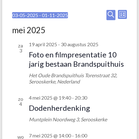
E
E
03-05-2025
 - 
01-11-2025
L
S
Z
v
v
i
e
o
mei 2025
j
e
l
e
e
s
e
k
t
n
19 april 2025
-
30 augustus 2025
n
za
c
e
3
t
e
n
Foto en filmpresentatie 10
e
e
jarig bestaan Brandspuithuis
m
e
m
r
e
Het Oude Brandspuithuis
Torenstraat 32,
e
e
Serooskerke, Nederland
n
e
n
n
t
d
t
4 mei 2025 @ 19:40
-
20:30
zo
a
w
4
Dodenherdenking
e
t
e
u
n
Muntplein
Noordweg 3, Serooskerke
m
e
.
Z
r
7 mei 2025 @ 14:00
-
16:00
wo