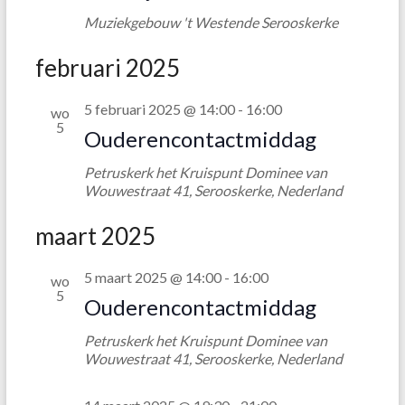
v
Muziekgebouw 't Westende
Serooskerke
e
n
februari 2025
n
5 februari 2025 @ 14:00
-
16:00
wo
a
5
Ouderencontactmiddag
v
Petruskerk het Kruispunt
Dominee van
i
Wouwestraat 41, Serooskerke, Nederland
g
maart 2025
a
t
5 maart 2025 @ 14:00
-
16:00
wo
5
Ouderencontactmiddag
i
e
Petruskerk het Kruispunt
Dominee van
Wouwestraat 41, Serooskerke, Nederland