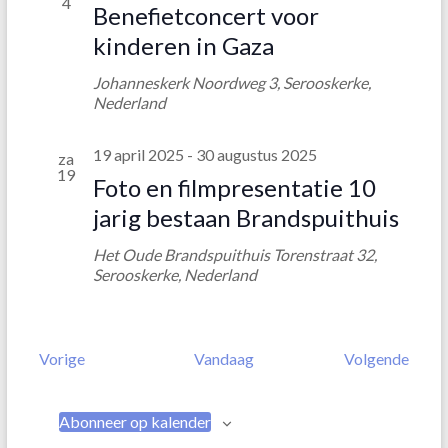
4
Benefietconcert voor
kinderen in Gaza
Johanneskerk
Noordweg 3, Serooskerke,
Nederland
19 april 2025
-
30 augustus 2025
za
19
Foto en filmpresentatie 10
jarig bestaan Brandspuithuis
Het Oude Brandspuithuis
Torenstraat 32,
Serooskerke, Nederland
E
E
Vorige
Vandaag
Volgende
v
v
e
e
n
n
Abonneer op kalender
e
e