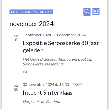
E
E
08-11-2024
 - 
19-04-2025
L
S
Z
v
v
i
e
o
november 2024
j
e
l
e
e
s
e
k
t
n
12 oktober 2024
-
31 december 2024
n
vr
c
e
8
t
e
n
Expositie Serooskerke 80 jaar
e
e
geleden
m
e
m
r
e
Het Oude Brandspuithuis
Torenstraat 32,
e
e
Serooskerke, Nederland
n
e
n
n
€4
t
d
t
a
w
30 november 2024 @ 13:30
-
17:00
e
t
za
e
30
u
Intocht Sinterklaas
n
m
e
.
Z
Dorpshuis de Zandput
r