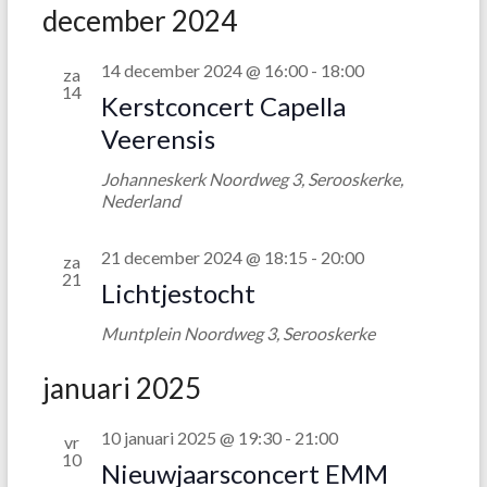
o
g
december 2024
e
a
14 december 2024 @ 16:00
-
18:00
za
k
v
14
Kerstconcert Capella
e
e
Veerensis
n
n
Johanneskerk
Noordweg 3, Serooskerke,
n
e
Nederland
a
n
v
21 december 2024 @ 18:15
-
20:00
w
za
21
Lichtjestocht
i
e
g
Muntplein
Noordweg 3, Serooskerke
e
a
r
januari 2025
t
g
i
10 januari 2025 @ 19:30
-
21:00
vr
e
10
e
Nieuwjaarsconcert EMM