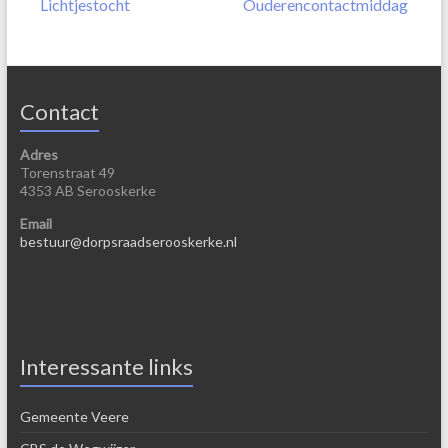
Lichtjestocht
Ouderencontactmiddag
Contact
Adres
Torenstraat 49
4353 AB Serooskerke
Email
bestuur@dorpsraadserooskerke.nl
Interessante links
Gemeente Veere