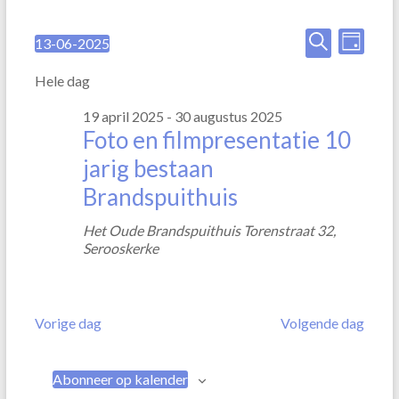
E
E
13-06-2025
D
S
Z
v
v
a
e
o
Hele dag
g
e
l
e
e
e
k
19 april 2025
-
30 augustus 2025
n
n
c
e
Foto en filmpresentatie 10
t
e
n
e
jarig bestaan
e
m
e
m
Brandspuithuis
r
e
e
e
Het Oude Brandspuithuis
Torenstraat 32,
n
e
Serooskerke
n
n
t
d
t
a
w
e
t
e
Vorige dag
Volgende dag
u
n
m
e
.
Z
r
Abonneer op kalender