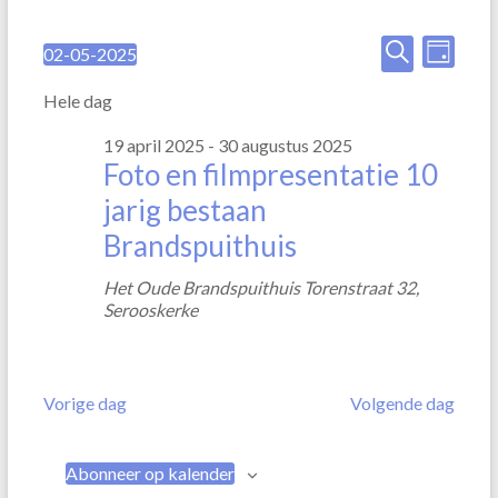
E
E
02-05-2025
D
S
Z
v
v
a
e
o
Hele dag
g
e
l
e
e
e
k
19 april 2025
-
30 augustus 2025
n
n
c
e
Foto en filmpresentatie 10
t
e
n
e
jarig bestaan
e
m
e
m
Brandspuithuis
r
e
e
e
Het Oude Brandspuithuis
Torenstraat 32,
n
e
Serooskerke
n
n
t
d
t
a
w
e
t
e
Vorige dag
Volgende dag
u
n
m
e
.
Z
r
Abonneer op kalender