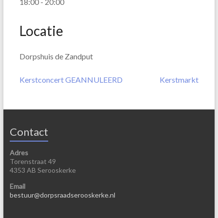
18:00 - 20:00
Locatie
Dorpshuis de Zandput
Kerstconcert GEANNULEERD
Kerstmarkt
Contact
Adres
Torenstraat 49
4353 AB Serooskerke
Email
bestuur@dorpsraadserooskerke.nl