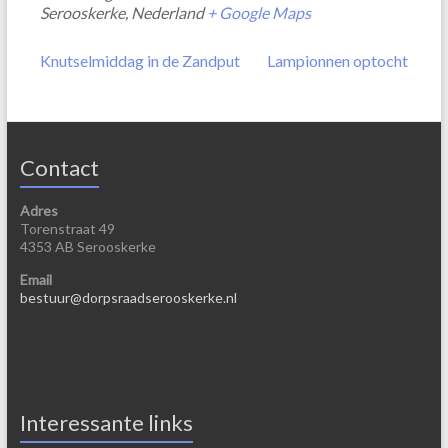
Serooskerke
,
Nederland
+ Google Maps
Knutselmiddag in de Zandput
Lampionnen optocht
Contact
Adres
Torenstraat 49
4353 AB Serooskerke
Email
bestuur@dorpsraadserooskerke.nl
Interessante links