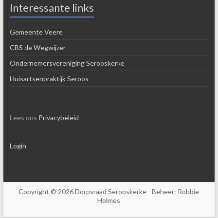
Interessante links
Gemeente Veere
CBS de Wegwijzer
Ondernemersvereniging Serooskerke
Huisartsenpraktijk Seroos
Lees ons
Privacybeleid
Login
Copyright © 2026
Dorpsraad Serooskerke
- Beheer:
Robbie
Holmes