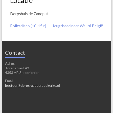
Locatie
Dorpshuis de Zandput
Rollerdisco (10-15jr)
Jeugdraad naar Walibi België
Contact
Adres
Torenstraat 49
4353 AB Serooskerke
Email
bestuur@dorpsraadserooskerke.nl