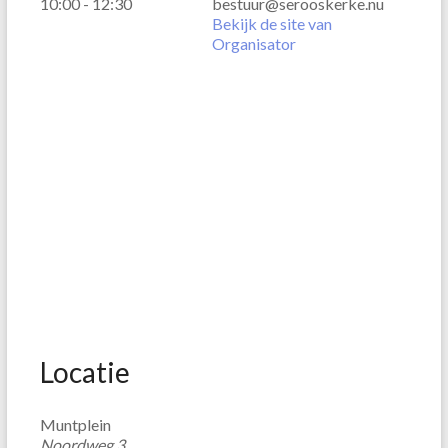
10:00 - 12:30
bestuur@serooskerke.nu
Bekijk de site van
Organisator
Locatie
Muntplein
Noordweg 3