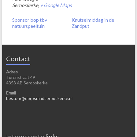
Serooskerke
,
+ Google Maps
Sponsorloop tbv
Knutselmiddag in de
natuurspeeltuin
Zandput
Contact
Adres
Torenstraat 49
4353 AB Serooskerke
Email
bestuur@dorpsraadserooskerke.nl
Interessante links