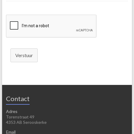
Verstuur
Contact
Adres
Torenstraat 49
4353 AB Serooskerke
Email