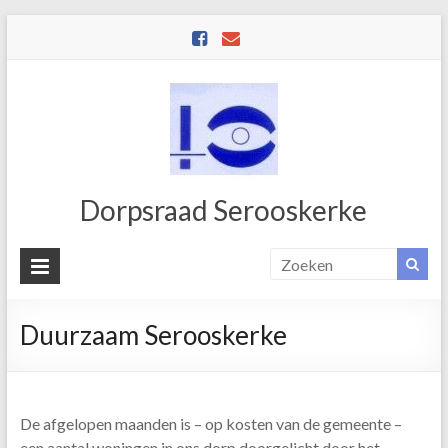
Dorpsraad Serooskerke
Duurzaam Serooskerke
De afgelopen maanden is – op kosten van de gemeente –
een aantal woningen in ons dorp doorgelicht door het